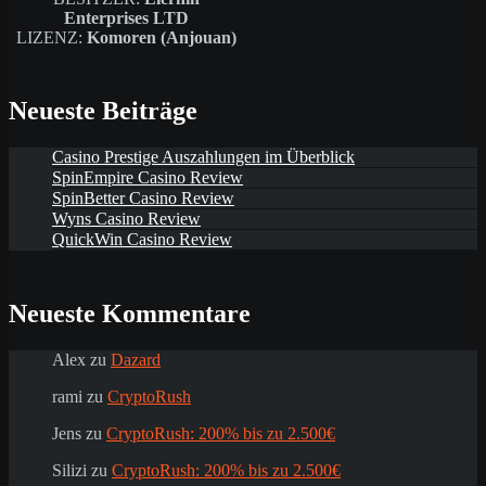
Enterprises LTD
LIZENZ:
Komoren (Anjouan)
Neueste Beiträge
Casino Prestige Auszahlungen im Überblick
SpinEmpire Casino Review
SpinBetter Casino Review
Wyns Casino Review
QuickWin Casino Review
Neueste Kommentare
Alex
zu
Dazard
rami
zu
CryptoRush
Jens
zu
CryptoRush: 200% bis zu 2.500€
Silizi
zu
CryptoRush: 200% bis zu 2.500€