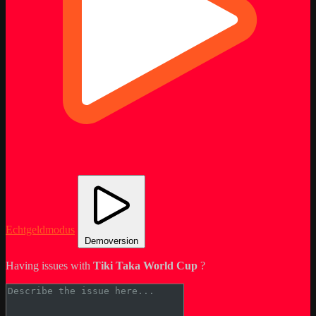
Echtgeldmodus
Demoversion
Having issues with
Tiki Taka World Cup
?