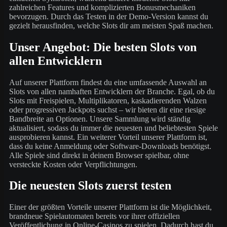
zahlreichen Features und komplizierten Bonusmechaniken
bevorzugen. Durch das Testen in der Demo-Version kannst du
gezielt herausfinden, welche Slots dir am meisten Spaß machen.
Unser Angebot: Die besten Slots von
allen Entwicklern
Auf unserer Plattform findest du eine umfassende Auswahl an
Slots von allen namhaften Entwicklern der Branche. Egal, ob du
Slots mit Freispielen, Multiplikatoren, kaskadierenden Walzen
oder progressiven Jackpots suchst – wir bieten dir eine riesige
Bandbreite an Optionen. Unsere Sammlung wird ständig
aktualisiert, sodass du immer die neuesten und beliebtesten Spiele
ausprobieren kannst. Ein weiterer Vorteil unserer Plattform ist,
dass du keine Anmeldung oder Software-Downloads benötigst.
Alle Spiele sind direkt in deinem Browser spielbar, ohne
versteckte Kosten oder Verpflichtungen.
Die neuesten Slots zuerst testen
Einer der größten Vorteile unserer Plattform ist die Möglichkeit,
brandneue Spielautomaten bereits vor ihrer offiziellen
Veröffentlichung in Online-Casinos zu spielen. Dadurch hast du