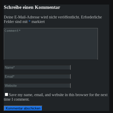
Schreibe einen Kommentar
Deine E-Mail-Adresse wird nicht veröffentlicht.
Erforderliche
Felder sind mit
*
markiert
Save my name, email, and website in this browser for the next
time I comment.