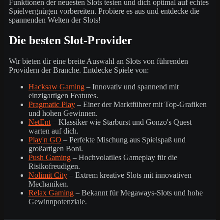
Funktionen der neuesten Slots testen und dich optimal auf echtes
Spielvergnügen vorbereiten. Probiere es aus und entdecke die
spannenden Welten der Slots!
Die besten Slot-Provider
Wir bieten dir eine breite Auswahl an Slots von führenden
Providern der Branche. Entdecke Spiele von:
Hacksaw Gaming
– Innovativ und spannend mit
einzigartigen Features.
Pragmatic Play
– Einer der Marktführer mit Top-Grafiken
und hohen Gewinnen.
NetEnt
– Klassiker wie Starburst und Gonzo's Quest
warten auf dich.
Play'n GO
– Perfekte Mischung aus Spielspaß und
großartigen Boni.
Push Gaming
– Hochvolatiles Gameplay für die
Risikofreudigen.
Nolimit City
– Extrem kreative Slots mit innovativen
Mechaniken.
Relax Gaming
– Bekannt für Megaways-Slots und hohe
Gewinnpotenziale.