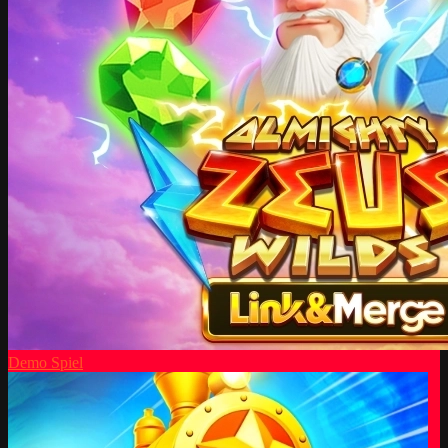
Demo Spiel