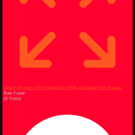
Sicher dir einen 100% Bonus bis 500€ und spiele Tres Pinatas
Rate Game
(
0
Votes)