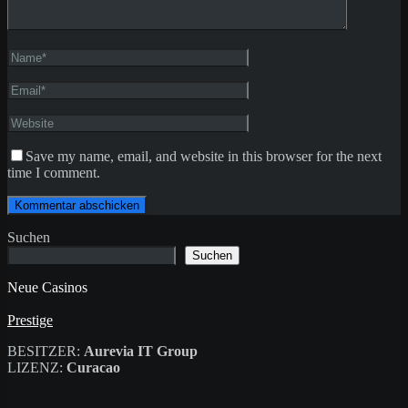
Save my name, email, and website in this browser for the next
time I comment.
Suchen
Suchen
Neue Casinos
Prestige
BESITZER:
Aurevia IT Group
LIZENZ:
Curacao