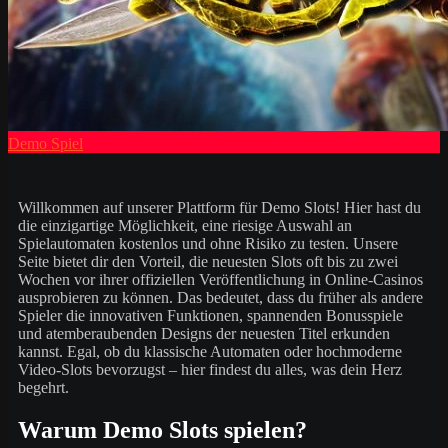
Demo Spiel
Willkommen auf unserer Plattform für Demo Slots! Hier hast du
die einzigartige Möglichkeit, eine riesige Auswahl an
Spielautomaten kostenlos und ohne Risiko zu testen. Unsere
Seite bietet dir den Vorteil, die neuesten Slots oft bis zu zwei
Wochen vor ihrer offiziellen Veröffentlichung in Online-Casinos
ausprobieren zu können. Das bedeutet, dass du früher als andere
Spieler die innovativen Funktionen, spannenden Bonusspiele
und atemberaubenden Designs der neuesten Titel erkunden
kannst. Egal, ob du klassische Automaten oder hochmoderne
Video-Slots bevorzugst – hier findest du alles, was dein Herz
begehrt.
Warum Demo Slots spielen?