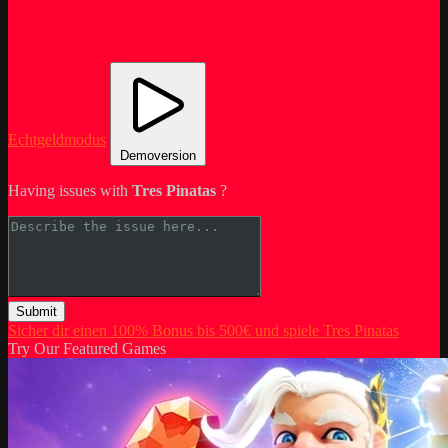
Echtgeldmodus
Demoversion
Having issues with
Tres Pinatas
?
Submit
Sicher dir einen 100% Bonus bis 500€ und spiele Tres Pinatas
Try Our Featured Games