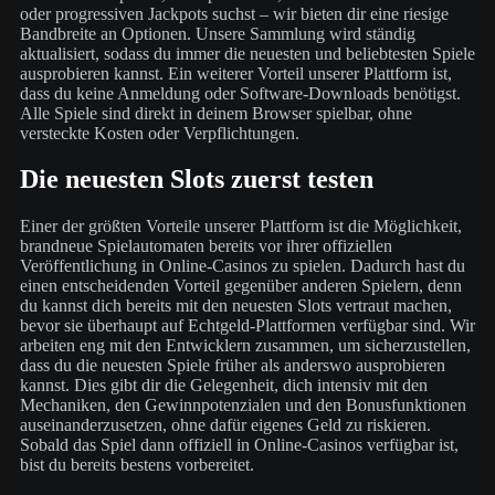
oder progressiven Jackpots suchst – wir bieten dir eine riesige
Bandbreite an Optionen. Unsere Sammlung wird ständig
aktualisiert, sodass du immer die neuesten und beliebtesten Spiele
ausprobieren kannst. Ein weiterer Vorteil unserer Plattform ist,
dass du keine Anmeldung oder Software-Downloads benötigst.
Alle Spiele sind direkt in deinem Browser spielbar, ohne
versteckte Kosten oder Verpflichtungen.
Die neuesten Slots zuerst testen
Einer der größten Vorteile unserer Plattform ist die Möglichkeit,
brandneue Spielautomaten bereits vor ihrer offiziellen
Veröffentlichung in Online-Casinos zu spielen. Dadurch hast du
einen entscheidenden Vorteil gegenüber anderen Spielern, denn
du kannst dich bereits mit den neuesten Slots vertraut machen,
bevor sie überhaupt auf Echtgeld-Plattformen verfügbar sind. Wir
arbeiten eng mit den Entwicklern zusammen, um sicherzustellen,
dass du die neuesten Spiele früher als anderswo ausprobieren
kannst. Dies gibt dir die Gelegenheit, dich intensiv mit den
Mechaniken, den Gewinnpotenzialen und den Bonusfunktionen
auseinanderzusetzen, ohne dafür eigenes Geld zu riskieren.
Sobald das Spiel dann offiziell in Online-Casinos verfügbar ist,
bist du bereits bestens vorbereitet.