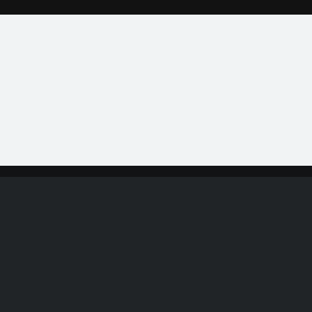
ickler