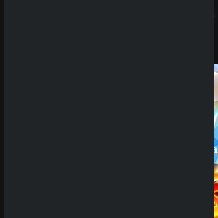
Überblick
SpinEmpir
e Casino
Submit
Review
Sicher dir einen 100% Bonus bis 500€ und spiele
SpinBetter
Golden Goal Lock 2 Spin
Casino
Try Our Featured Games
Review
Wyns
Casino
Review
QuickWin
Casino
Review
Neueste
Kommenta
Alex
zu
Dazard
rami
zu
CryptoRus