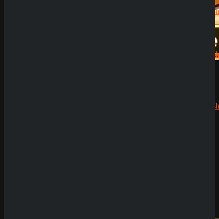
Jens
zu
CryptoRush
200% bis
zu 2.500€
Silizi
zu
CryptoRush
200% bis
Demo Spiel
zu 2.500€
Robert99
zu
CryptoRush
200% bis
zu 2.500€
News
Casino Prestige
Auszahlungen im
Überblick
17. Mai 2026
SpinEmpire Casino
Review
8. Januar 2026
SpinBetter Casino
Demo Spiel