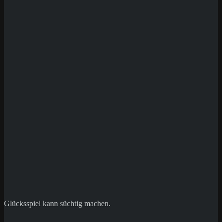
Save my name, email, and website in this
browser for the next time I comment.
Glücksspiel kann süchtig machen.