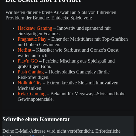
Wir bieten dir eine breite Auswahl an Slots von führenden
Providern der Branche. Entdecke Spiele von:
Hacksaw Gaming
– Innovativ und spannend mit
einzigartigen Features.
Pragmatic Play
– Einer der Marktführer mit Top-Grafiken
und hohen Gewinnen.
NetEnt
– Klassiker wie Starburst und Gonzo's Quest
warten auf dich.
Play'n GO
– Perfekte Mischung aus Spielspaß und
großartigen Boni.
Push Gaming
– Hochvolatiles Gameplay für die
Risikofreudigen.
Nolimit City
– Extrem kreative Slots mit innovativen
Mechaniken.
Relax Gaming
– Bekannt für Megaways-Slots und hohe
Gewinnpotenziale.
Schreibe einen Kommentar
Deine E-Mail-Adresse wird nicht veröffentlicht.
Erforderliche