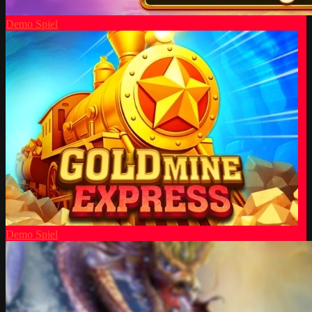
Demo Spiel
Demo Spiel