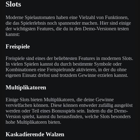
Slots
Moderne Spielautomaten haben eine Vielzahl von Funktionen,
die das Spielerlebnis noch spannender machen. Hier sind einige
der wichtigsten Features, die du in den Demo-Versionen testen
kannst:
Freispiele
Freispiele sind eines der beliebtesten Features in modernen Slots.
In vielen Spielen kannst du durch bestimmte Symbole oder
Kombinationen eine Freispielrunde aktivieren, in der du ohne
eigenen Einsatz drehst und trotzdem Gewinne erzielen kannst.
Multiplikatoren
Einige Slots bieten Multiplikatoren, die deine Gewinne
vervielfachen können. Diese können entweder zufällig ausgelöst
werden oder Teil eines Bonusspiels sein. Indem du die Demo-
Version spielst, kannst du herausfinden, welche Slots besonders
hohe Multiplikatoren bieten.
Kaskadierende Walzen