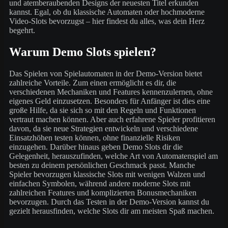
und atemberaubenden Designs der neuesten Titel erkunden
kannst. Egal, ob du klassische Automaten oder hochmoderne
Video-Slots bevorzugst – hier findest du alles, was dein Herz
begehrt.
Warum Demo Slots spielen?
Das Spielen von Spielautomaten in der Demo-Version bietet
zahlreiche Vorteile. Zum einen ermöglicht es dir, die
verschiedenen Mechaniken und Features kennenzulernen, ohne
eigenes Geld einzusetzen. Besonders für Anfänger ist dies eine
große Hilfe, da sie sich so mit den Regeln und Funktionen
vertraut machen können. Aber auch erfahrene Spieler profitieren
davon, da sie neue Strategien entwickeln und verschiedene
Einsatzhöhen testen können, ohne finanzielle Risiken
einzugehen. Darüber hinaus geben Demo Slots dir die
Gelegenheit, herauszufinden, welche Art von Automatenspiel am
besten zu deinem persönlichen Geschmack passt. Manche
Spieler bevorzugen klassische Slots mit wenigen Walzen und
einfachen Symbolen, während andere moderne Slots mit
zahlreichen Features und komplizierten Bonusmechaniken
bevorzugen. Durch das Testen in der Demo-Version kannst du
gezielt herausfinden, welche Slots dir am meisten Spaß machen.