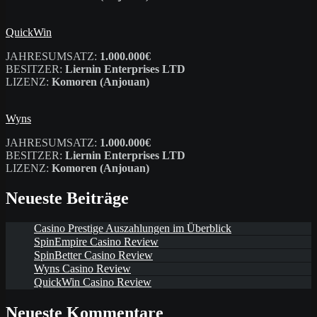
QuickWin
JAHRESUMSATZ:
1.000.000€
BESITZER:
Liernin Enterprises LTD
LIZENZ:
Komoren (Anjouan)
Wyns
JAHRESUMSATZ:
1.000.000€
BESITZER:
Liernin Enterprises LTD
LIZENZ:
Komoren (Anjouan)
Neueste Beiträge
Casino Prestige Auszahlungen im Überblick
SpinEmpire Casino Review
SpinBetter Casino Review
Wyns Casino Review
QuickWin Casino Review
Neueste Kommentare