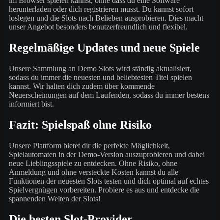
im Browser spielen kannst, ohne dass du eine Software
herunterladen oder dich registrieren musst. Du kannst sofort
loslegen und die Slots nach Belieben ausprobieren. Dies macht
unser Angebot besonders benutzerfreundlich und flexibel.
Regelmäßige Updates und neue Spiele
Unsere Sammlung an Demo Slots wird ständig aktualisiert,
sodass du immer die neuesten und beliebtesten Titel spielen
kannst. Wir halten dich zudem über kommende
Neuerscheinungen auf dem Laufenden, sodass du immer bestens
informiert bist.
Fazit: Spielspaß ohne Risiko
Unsere Plattform bietet dir die perfekte Möglichkeit,
Spielautomaten in der Demo-Version auszuprobieren und dabei
neue Lieblingsspiele zu entdecken. Ohne Risiko, ohne
Anmeldung und ohne versteckte Kosten kannst du alle
Funktionen der neuesten Slots testen und dich optimal auf echtes
Spielvergnügen vorbereiten. Probiere es aus und entdecke die
spannenden Welten der Slots!
Die besten Slot-Provider