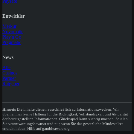
Paysafe
Entwickler
Merkur
Novomatic
Play'n Go
Pragmatic
News
Alle
Casinos
Partner
Ratgeber
Hinweis
Die Inhalte dienen ausschließlich zu Informationszwecken. Wir
übernehmen keine Haftung für die Richtigkeit, Vollständigkeit und Aktualität
der bereitgestellten Informationen. Glücksspiel kann süchtig machen. Spielen
Sie verantwortungsbewusst und nur, wenn Sie das gesetzliche Mindestalter
erreicht haben. Hilfe auf gambleaware.org