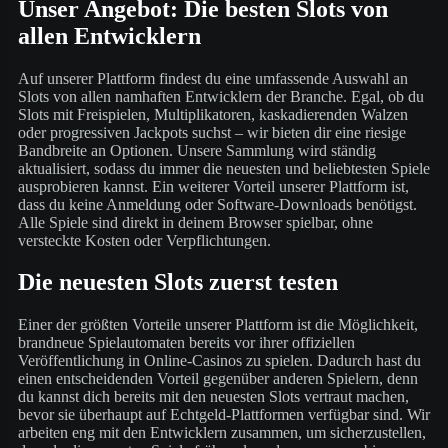
Unser Angebot: Die besten Slots von
allen Entwicklern
Auf unserer Plattform findest du eine umfassende Auswahl an
Slots von allen namhaften Entwicklern der Branche. Egal, ob du
Slots mit Freispielen, Multiplikatoren, kaskadierenden Walzen
oder progressiven Jackpots suchst – wir bieten dir eine riesige
Bandbreite an Optionen. Unsere Sammlung wird ständig
aktualisiert, sodass du immer die neuesten und beliebtesten Spiele
ausprobieren kannst. Ein weiterer Vorteil unserer Plattform ist,
dass du keine Anmeldung oder Software-Downloads benötigst.
Alle Spiele sind direkt in deinem Browser spielbar, ohne
versteckte Kosten oder Verpflichtungen.
Die neuesten Slots zuerst testen
Einer der größten Vorteile unserer Plattform ist die Möglichkeit,
brandneue Spielautomaten bereits vor ihrer offiziellen
Veröffentlichung in Online-Casinos zu spielen. Dadurch hast du
einen entscheidenden Vorteil gegenüber anderen Spielern, denn
du kannst dich bereits mit den neuesten Slots vertraut machen,
bevor sie überhaupt auf Echtgeld-Plattformen verfügbar sind. Wir
arbeiten eng mit den Entwicklern zusammen, um sicherzustellen,