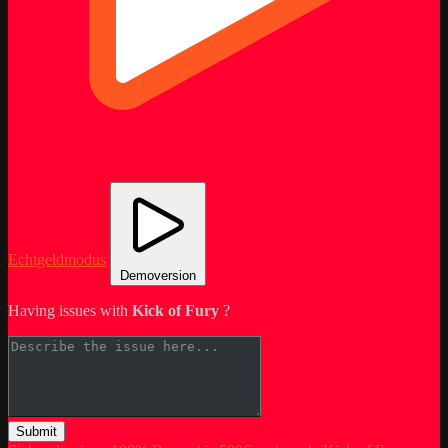
Echtgeldmodus
Demoversion
Having issues with
Kick of Fury
?
Submit