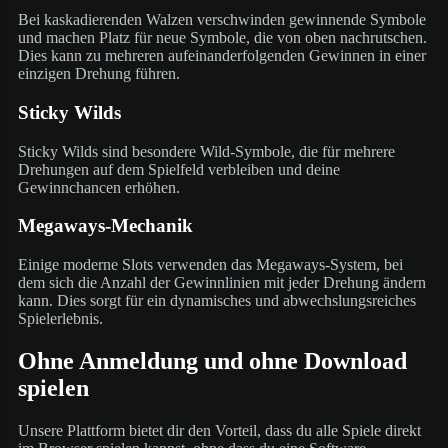
Bei kaskadierenden Walzen verschwinden gewinnende Symbole
und machen Platz für neue Symbole, die von oben nachrutschen.
Dies kann zu mehreren aufeinanderfolgenden Gewinnen in einer
einzigen Drehung führen.
Sticky Wilds
Sticky Wilds sind besondere Wild-Symbole, die für mehrere
Drehungen auf dem Spielfeld verbleiben und deine
Gewinnchancen erhöhen.
Megaways-Mechanik
Einige moderne Slots verwenden das Megaways-System, bei
dem sich die Anzahl der Gewinnlinien mit jeder Drehung ändern
kann. Dies sorgt für ein dynamisches und abwechslungsreiches
Spielerlebnis.
Ohne Anmeldung und ohne Download
spielen
Unsere Plattform bietet dir den Vorteil, dass du alle Spiele direkt