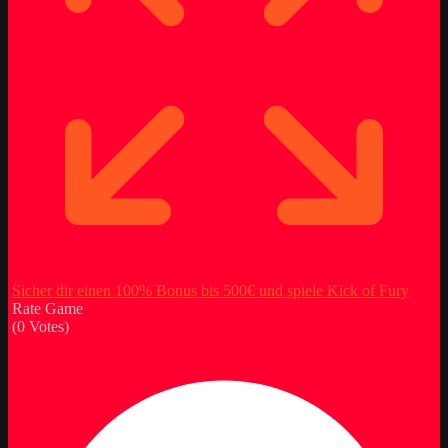
Sicher dir einen 100% Bonus bis 500€ und spiele Kick of Fury
Rate Game
(
0
Votes)