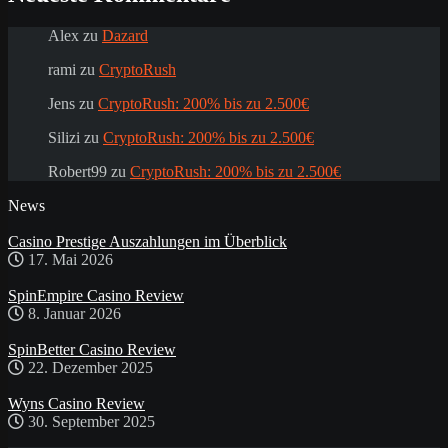
Alex
zu
Dazard
rami
zu
CryptoRush
Jens
zu
CryptoRush: 200% bis zu 2.500€
Silizi
zu
CryptoRush: 200% bis zu 2.500€
Robert99
zu
CryptoRush: 200% bis zu 2.500€
News
Casino Prestige Auszahlungen im Überblick
17. Mai 2026
SpinEmpire Casino Review
8. Januar 2026
SpinBetter Casino Review
22. Dezember 2025
Wyns Casino Review
30. September 2025