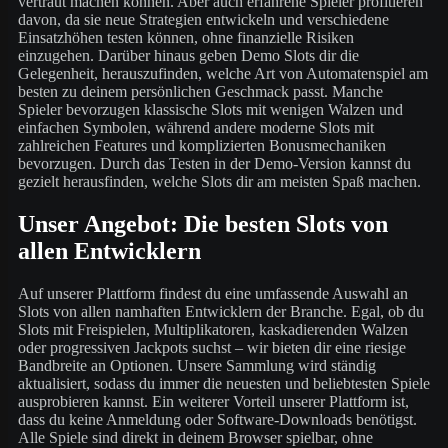
vertraut machen können. Aber auch erfahrene Spieler profitieren
davon, da sie neue Strategien entwickeln und verschiedene
Einsatzhöhen testen können, ohne finanzielle Risiken
einzugehen. Darüber hinaus geben Demo Slots dir die
Gelegenheit, herauszufinden, welche Art von Automatenspiel am
besten zu deinem persönlichen Geschmack passt. Manche
Spieler bevorzugen klassische Slots mit wenigen Walzen und
einfachen Symbolen, während andere moderne Slots mit
zahlreichen Features und komplizierten Bonusmechaniken
bevorzugen. Durch das Testen in der Demo-Version kannst du
gezielt herausfinden, welche Slots dir am meisten Spaß machen.
Unser Angebot: Die besten Slots von
allen Entwicklern
Auf unserer Plattform findest du eine umfassende Auswahl an
Slots von allen namhaften Entwicklern der Branche. Egal, ob du
Slots mit Freispielen, Multiplikatoren, kaskadierenden Walzen
oder progressiven Jackpots suchst – wir bieten dir eine riesige
Bandbreite an Optionen. Unsere Sammlung wird ständig
aktualisiert, sodass du immer die neuesten und beliebtesten Spiele
ausprobieren kannst. Ein weiterer Vorteil unserer Plattform ist,
dass du keine Anmeldung oder Software-Downloads benötigst.
Alle Spiele sind direkt in deinem Browser spielbar, ohne