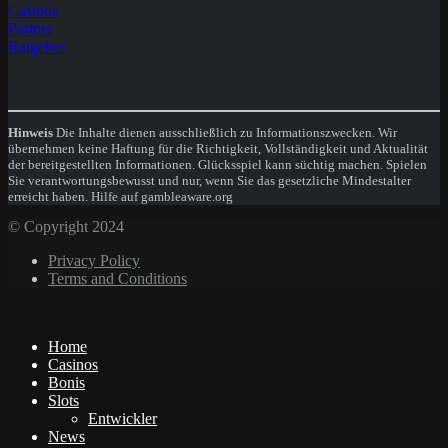
Casinos
Partner
Ratgeber
Hinweis
Die Inhalte dienen ausschließlich zu Informationszwecken. Wir
übernehmen keine Haftung für die Richtigkeit, Vollständigkeit und Aktualität
der bereitgestellten Informationen. Glücksspiel kann süchtig machen. Spielen
Sie verantwortungsbewusst und nur, wenn Sie das gesetzliche Mindestalter
erreicht haben. Hilfe auf gambleaware.org
© Copyright 2024
Privacy Policy
Terms and Conditions
Home
Casinos
Bonis
Slots
Entwickler
News