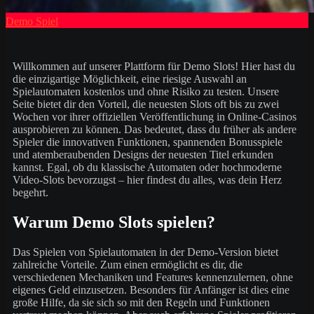
Demo Spiel
Willkommen auf unserer Plattform für Demo Slots! Hier hast du
die einzigartige Möglichkeit, eine riesige Auswahl an
Spielautomaten kostenlos und ohne Risiko zu testen. Unsere
Seite bietet dir den Vorteil, die neuesten Slots oft bis zu zwei
Wochen vor ihrer offiziellen Veröffentlichung in Online-Casinos
ausprobieren zu können. Das bedeutet, dass du früher als andere
Spieler die innovativen Funktionen, spannenden Bonusspiele
und atemberaubenden Designs der neuesten Titel erkunden
kannst. Egal, ob du klassische Automaten oder hochmoderne
Video-Slots bevorzugst – hier findest du alles, was dein Herz
begehrt.
Warum Demo Slots spielen?
Das Spielen von Spielautomaten in der Demo-Version bietet
zahlreiche Vorteile. Zum einen ermöglicht es dir, die
verschiedenen Mechaniken und Features kennenzulernen, ohne
eigenes Geld einzusetzen. Besonders für Anfänger ist dies eine
große Hilfe, da sie sich so mit den Regeln und Funktionen