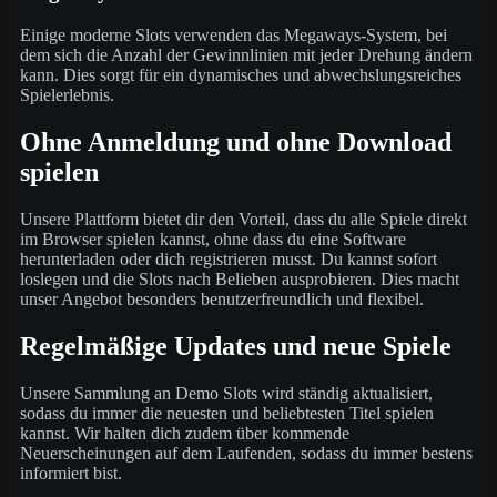
Einige moderne Slots verwenden das Megaways-System, bei
dem sich die Anzahl der Gewinnlinien mit jeder Drehung ändern
kann. Dies sorgt für ein dynamisches und abwechslungsreiches
Spielerlebnis.
Ohne Anmeldung und ohne Download
spielen
Unsere Plattform bietet dir den Vorteil, dass du alle Spiele direkt
im Browser spielen kannst, ohne dass du eine Software
herunterladen oder dich registrieren musst. Du kannst sofort
loslegen und die Slots nach Belieben ausprobieren. Dies macht
unser Angebot besonders benutzerfreundlich und flexibel.
Regelmäßige Updates und neue Spiele
Unsere Sammlung an Demo Slots wird ständig aktualisiert,
sodass du immer die neuesten und beliebtesten Titel spielen
kannst. Wir halten dich zudem über kommende
Neuerscheinungen auf dem Laufenden, sodass du immer bestens
informiert bist.