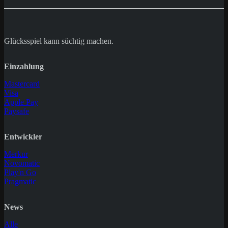
Glücksspiel kann süchtig machen.
Einzahlung
Mastercard
Visa
Apple Pay
Paysafe
Entwickler
Merkur
Novomatic
Play'n Go
Pragmatic
News
Alle