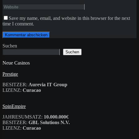
Save my name, email, and website in this browser for the next
time I comment.
Suchen
Suchen
Neue Casinos
Prestige
BESITZER:
Aurevia IT Group
LIZENZ:
Curacao
SpinEmpire
JAHRESUMSATZ:
10.000.000€
BESITZER:
GBL Solutions N.V.
LIZENZ:
Curacao