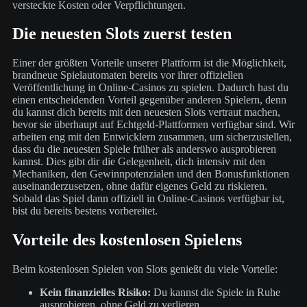
versteckte Kosten oder Verpflichtungen.
Die neuesten Slots zuerst testen
Einer der größten Vorteile unserer Plattform ist die Möglichkeit,
brandneue Spielautomaten bereits vor ihrer offiziellen
Veröffentlichung in Online-Casinos zu spielen. Dadurch hast du
einen entscheidenden Vorteil gegenüber anderen Spielern, denn
du kannst dich bereits mit den neuesten Slots vertraut machen,
bevor sie überhaupt auf Echtgeld-Plattformen verfügbar sind. Wir
arbeiten eng mit den Entwicklern zusammen, um sicherzustellen,
dass du die neuesten Spiele früher als anderswo ausprobieren
kannst. Dies gibt dir die Gelegenheit, dich intensiv mit den
Mechaniken, den Gewinnpotenzialen und den Bonusfunktionen
auseinanderzusetzen, ohne dafür eigenes Geld zu riskieren.
Sobald das Spiel dann offiziell in Online-Casinos verfügbar ist,
bist du bereits bestens vorbereitet.
Vorteile des kostenlosen Spielens
Beim kostenlosen Spielen von Slots genießt du viele Vorteile:
Kein finanzielles Risiko:
Du kannst die Spiele in Ruhe
ausprobieren, ohne Geld zu verlieren.