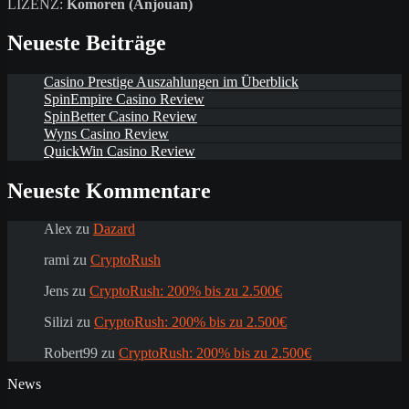
LIZENZ:
Komoren (Anjouan)
Neueste Beiträge
Casino Prestige Auszahlungen im Überblick
SpinEmpire Casino Review
SpinBetter Casino Review
Wyns Casino Review
QuickWin Casino Review
Neueste Kommentare
Alex
zu
Dazard
rami
zu
CryptoRush
Jens
zu
CryptoRush: 200% bis zu 2.500€
Silizi
zu
CryptoRush: 200% bis zu 2.500€
Robert99
zu
CryptoRush: 200% bis zu 2.500€
News