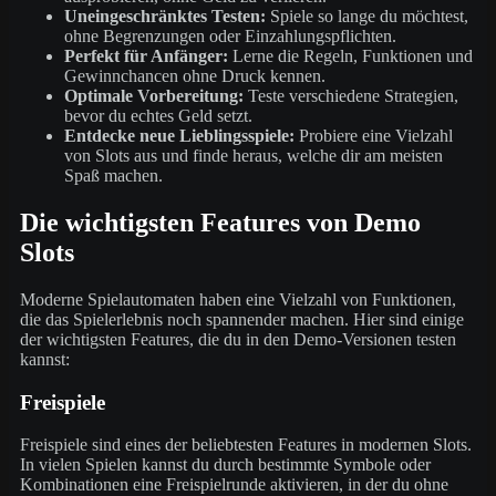
Uneingeschränktes Testen:
Spiele so lange du möchtest,
ohne Begrenzungen oder Einzahlungspflichten.
Perfekt für Anfänger:
Lerne die Regeln, Funktionen und
Gewinnchancen ohne Druck kennen.
Optimale Vorbereitung:
Teste verschiedene Strategien,
bevor du echtes Geld setzt.
Entdecke neue Lieblingsspiele:
Probiere eine Vielzahl
von Slots aus und finde heraus, welche dir am meisten
Spaß machen.
Die wichtigsten Features von Demo
Slots
Moderne Spielautomaten haben eine Vielzahl von Funktionen,
die das Spielerlebnis noch spannender machen. Hier sind einige
der wichtigsten Features, die du in den Demo-Versionen testen
kannst:
Freispiele
Freispiele sind eines der beliebtesten Features in modernen Slots.
In vielen Spielen kannst du durch bestimmte Symbole oder
Kombinationen eine Freispielrunde aktivieren, in der du ohne